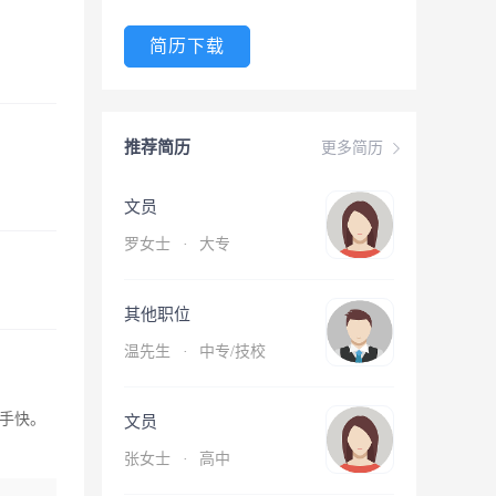
简历下载
推荐简历
更多简历
文员
罗女士
·
大专
其他职位
温先生
·
中专/技校
手快。
文员
张女士
·
高中