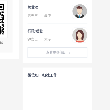
营业员
男先生
·
高中
行政/后勤
钟女士
·
大专
息
查看更多简历
微信扫一扫找工作